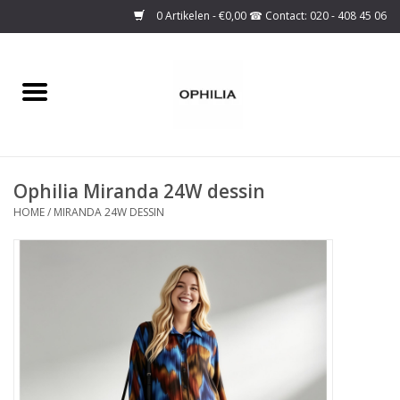
0 Artikelen - €0,00
Home
Onze collectie
Ophilia Miranda 24W dessin
Over ons
HOME
/
MIRANDA 24W DESSIN
Maattabel
SALE
Basis Collectie