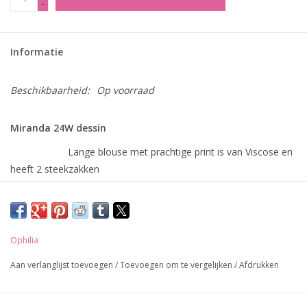
-
Informatie
Beschikbaarheid:
Op voorraad
Miranda 24W dessin
Lange blouse met prachtige print is van Viscose en
heeft 2 steekzakken
Details
Kraag
Lange mouwen
Ophilia
Viscose
knoopsluiting
Aan verlanglijst toevoegen
/
Toevoegen om te vergelijken
/
Afdrukken
lang 112 cm
zakken