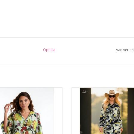
Ophilia
Aan verlan
Details
Details
Kraag
Kraag
v-hals
Lange mouwen
3/4 mouwen
Viscose
Pasvorm: Ruim model
knoopjes
lang
aal: 80% Viscose | 20% Polyamide
steek zakken