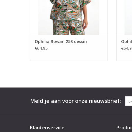
Print:
Bl
TO
Ophilia Rowan 25S dessin
Ophil
€64,95
€64,9
Meld je aan voor onze nieuwsbrief:
Klantenservice
Produ