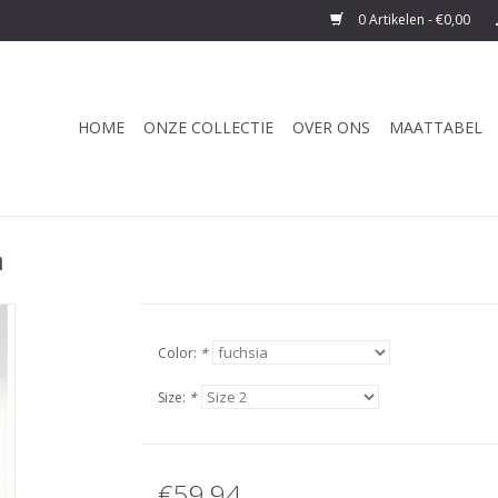
0 Artikelen - €0,00
HOME
ONZE COLLECTIE
OVER ONS
MAATTABEL
a
Color:
*
Size:
*
€59,94