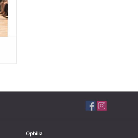
print )
ide (
 Multi
GEN
Ophilia