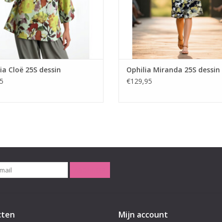
Pasvorm: recht model
 Vulcanic White | Vulcanic Black |
ossom Lime | Blossom Orange
Materiaal: 100% Viscose (orchidee 
EVOEGEN AAN WINKELWAGEN
80% Viscose | 20% Polyam
Flower Navy)
ia Cloë 25S dessin
Ophilia Miranda 25S dessin
Kleur: Orchidee Green | Orchidee
5
€129,95
color |
TOEVOEGEN AAN WINKELWA
ABONNEER
cten
Mijn account