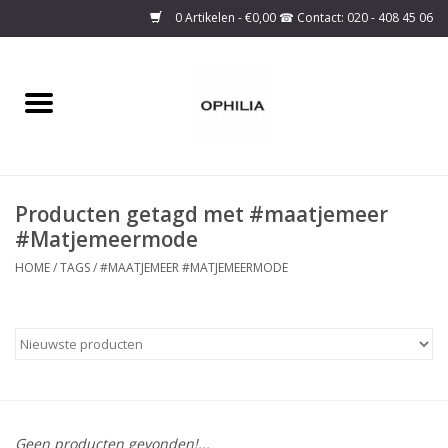
0 Artikelen - €0,00
Home
Onze collectie
Producten getagd met #maatjemeer
Over ons
#Matjemeermode
Maattabel
HOME
/
TAGS
/
#MAATJEMEER #MATJEMEERMODE
SALE
Basis Collectie
Geen producten gevonden!...