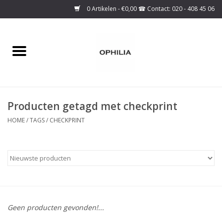
0 Artikelen - €0,00
Home
Onze collectie
Producten getagd met checkprint
Over ons
HOME
/
TAGS
/
CHECKPRINT
Maattabel
SALE
Basis Collectie
Geen producten gevonden!...