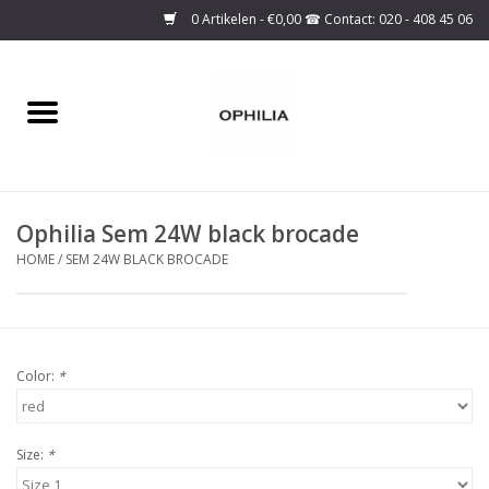
0 Artikelen - €0,00
Home
Onze collectie
Ophilia Sem 24W black brocade
Over ons
HOME
/
SEM 24W BLACK BROCADE
Maattabel
SALE
Color:
*
Basis Collectie
Size:
*