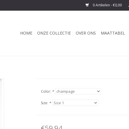
0 Artikelen - €0,00
HOME
ONZE COLLECTIE
OVER ONS
MAATTABEL
Color:
*
Size:
*
€59,94