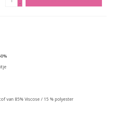
TOEVOEGEN AAN WINKELWAGEN
-
 50%
tje
n 85% Viscose / 15 % polyester