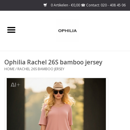
0 Artikelen - €0,00
Home
Onze collectie
Ophilia Rachel 26S bamboo jersey
Over ons
HOME
/
RACHEL 26S BAMBOO JERSEY
Maattabel
SALE
Basis Collectie