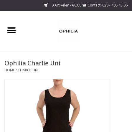
0 Artikelen - €0,00
Home
Onze collectie
Ophilia Charlie Uni
Over ons
HOME
/
CHARLIE UNI
Maattabel
SALE
Basis Collectie