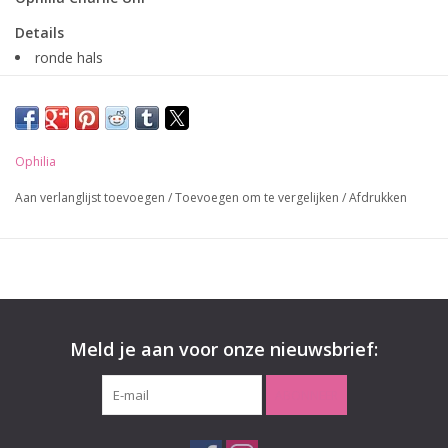
Details
ronde hals
mouwloos
lang
Pasvorm:
Aangesloten
Ophilia
Materiaal:
92% Viscose | 8% Elastan
Aan verlanglijst toevoegen
/
Toevoegen om te vergelijken
/
Afdrukken
Kleur:
Off white | Black |
Verzending:
Gratis verzending binnen Nederland bij een order
boven de € 50,-
Levertijd:
Op werkdagen voor 16:00 besteld, dezelfde dag
verzonden!
Meld je aan voor onze nieuwsbrief:
ABONNEER