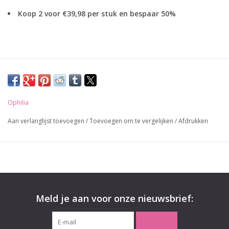
Koop 2 voor €39,98 per stuk en bespaar 50%
Ophilia
Aan verlanglijst toevoegen
/
Toevoegen om te vergelijken
/
Afdrukken
Details;
Mooie schulphals in V-vorm
Pasvorm;
Recht en losvallend
Materiaal;
80% viscose 20% polyamide
Meld je aan voor onze nieuwsbrief:
ABONNEER
Verzending;
Gratis binnen Nederland bij een order boven