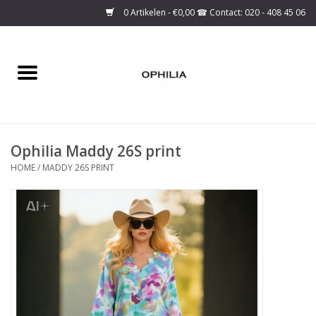
0 Artikelen - €0,00
Home
Onze collectie
Ophilia Maddy 26S print
Over ons
HOME
/
MADDY 26S PRINT
Maattabel
SALE
Basis Collectie