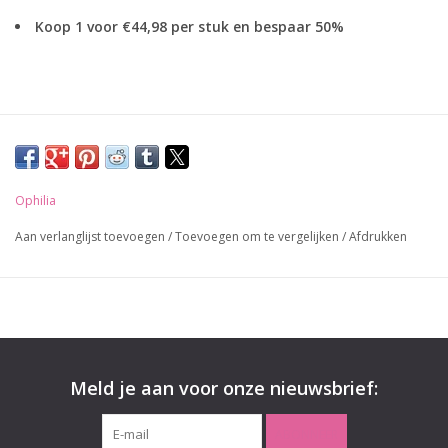
Koop 1 voor €44,98 per stuk en bespaar 50%
Ophilia
Aan verlanglijst toevoegen
/
Toevoegen om te vergelijken
/
Afdrukken
Details;
Wikkel jurk met strik ceintuur, volant
rondom het rok gedeelte
lengte achterpand 130 cm.
Pasvorm;
aansluitend en verstelbaar, mouw
lengte tot de elleboog
Meld je aan voor onze nieuwsbrief:
Materiaal;
100%% Viscose
ABONNEER