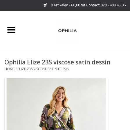
0 Artikelen - €0,00
Home
Onze collectie
Ophilia Elize 23S viscose satin dessin
Over ons
HOME
/
ELIZE 23S VISCOSE SATIN DESSIN
Maattabel
SALE
Basis Collectie