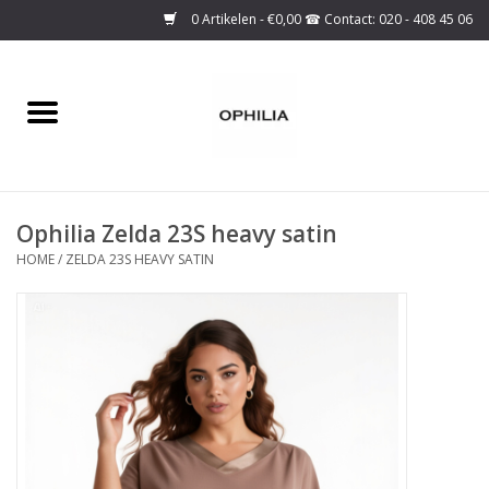
0 Artikelen - €0,00
Home
Onze collectie
Ophilia Zelda 23S heavy satin
Over ons
HOME
/
ZELDA 23S HEAVY SATIN
Maattabel
SALE
Basis Collectie