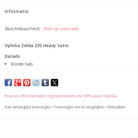
Informatie
Beschikbaarheid:
Niet op voorraad
Ophilia Zelda 23S
Heavy Satin
Details
Ronde hals
aangeknipte korte mouw
V-hals
contrast bies Satin look
#curves
/
#Grotematen
/
#grotematenmode
/
#Plussize
/
Ophilia
Pasvorm:
recht
Aan verlanglijst toevoegen
/
Toevoegen om te vergelijken
/
Afdrukken
Materiaal:
100% Polyester
Kleur:
Cognac | Black | Champange | Pink | Aqua
Verzending:
Gratis verzending binnen Nederland bij een order
boven de € 50,-