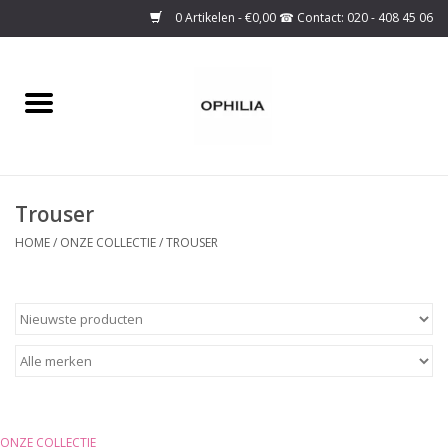
0 Artikelen - €0,00
Home
Onze collectie
Trouser
Over ons
HOME
/
ONZE COLLECTIE
/
TROUSER
Maattabel
SALE
Basis Collectie
ONZE COLLECTIE