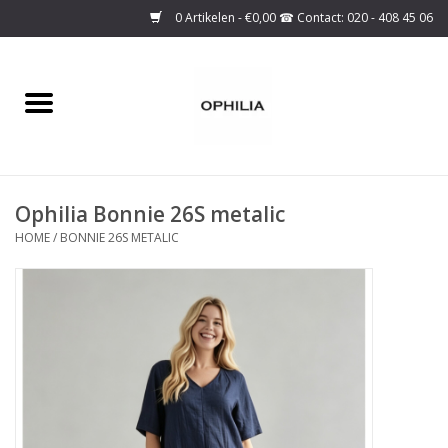
0 Artikelen - €0,00
Home
Onze collectie
Ophilia Bonnie 26S metalic
Over ons
HOME
/
BONNIE 26S METALIC
Maattabel
SALE
Basis Collectie