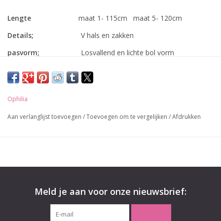
Lengte
maat 1- 115cm maat 5- 120cm
Details;
V hals en zakken
pasvorm;
Losvallend en lichte bol vorm
Materiaal;
gekrinkelde stof 80% viscose 20%
polyamide
Ophilia
Verzending;
Gratis bij een order boven de 50,- euro
Aan verlanglijst toevoegen
/
Toevoegen om te vergelijken
/
Afdrukken
Levering;
op werkdagen voor 14.00 besteld
dezelfde dag verzonden
Meld je aan voor onze nieuwsbrief:
ABONNEER